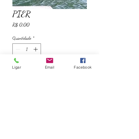
PIER
Preço
R$ 0,00
Quantidade
*
Ligar
Email
Facebook
Adicionar ao carrinho
Piers Marani
©2023 por Piers Marani